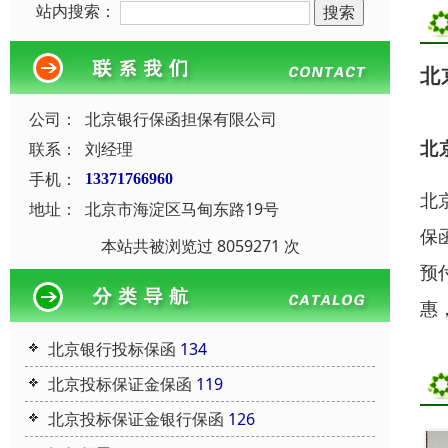
站内搜索：
北
公司：
北京银行保函担保有限公司
北
联系：
刘经理
手机：
13371766960
北
地址：
北京市海淀区马甸东路19号
保
本站共被浏览过 8059271 次
预
惠
北京银行投标保函
134
北京投标保证金保函
119
北京投标保证金银行保函
126