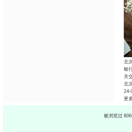
北
银
关
北
24-
更
被浏览过 80