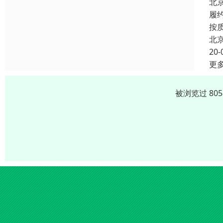
北
履
按
北
20-
更
被浏览过 80