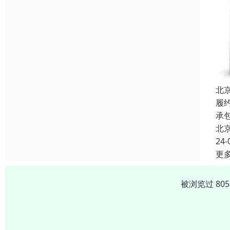
北
履
承
北
24-
更
被浏览过 80