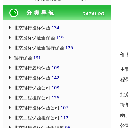
北京银行投标保函
134
北京投标保证金保函
119
北京投标保证金银行保函
126
价
银行保函
131
北京银行履约保函
108
主
北京银行投标保函
142
程
北京银行保函公司
108
北
北京工程担保公司
126
接
北京银行投标保函公司
107
函
北京工程保函担保公司
112
公
北京银行投标保函银行履
96