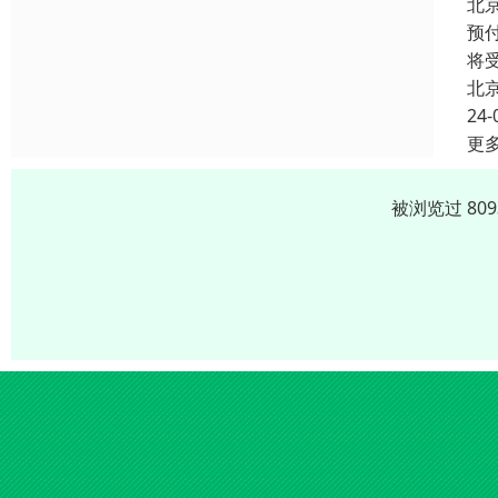
北
预
将
北
24-
更
被浏览过 80