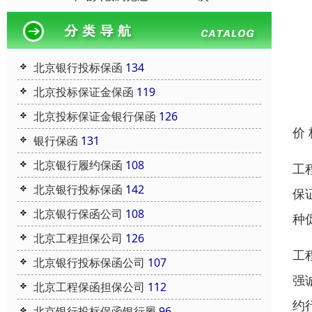
北京银行投标保函
134
北京投标保证金保函
119
北京投标保证金银行保函
126
价
银行保函
131
北京银行履约保函
108
工
北京银行投标保函
142
保
北京银行保函公司
108
种
北京工程担保公司
126
工
北京银行投标保函公司
107
强
北京工程保函担保公司
112
约
北京银行投标保函银行履
96