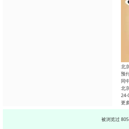
北
预
同
北
24-
更
被浏览过 80