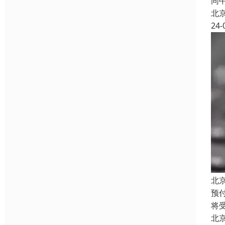
同
北
24-
北
预
将
北