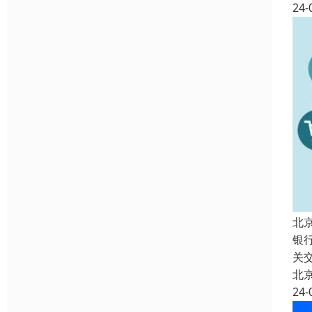
24-
北
银
关
北
24-