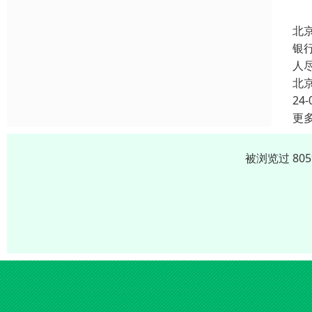
北
银
人
北
24-
更
被浏览过 80