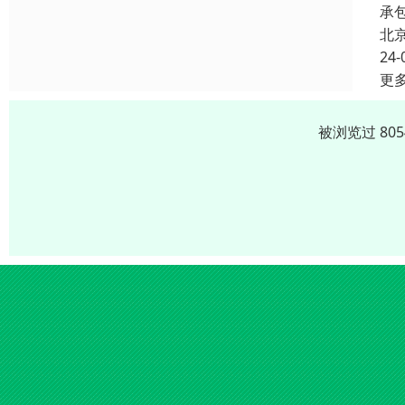
承
北
24-
更
被浏览过 80