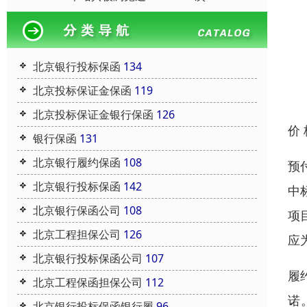
北京银行投标保函
134
北京投标保证金保函
119
北京投标保证金银行保函
126
价
银行保函
131
北京银行履约保函
108
预
北京银行投标保函
142
中
北京银行保函公司
108
项
北京工程担保公司
126
应
北京银行投标保函公司
107
履
北京工程保函担保公司
112
诺
北京银行投标保函银行履
96