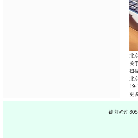
北
关
扫
北
19-
更
被浏览过 80