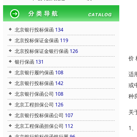
北京银行投标保函
134
北京投标保证金保函
119
北京投标保证金银行保函
126
价
银行保函
131
北京银行履约保函
108
适
北京银行投标保函
142
或
北京银行保函公司
108
种
北京工程担保公司
126
关
北京银行投标保函公司
107
北京工程保函担保公司
112
1
北京银行投标保函银行履
96